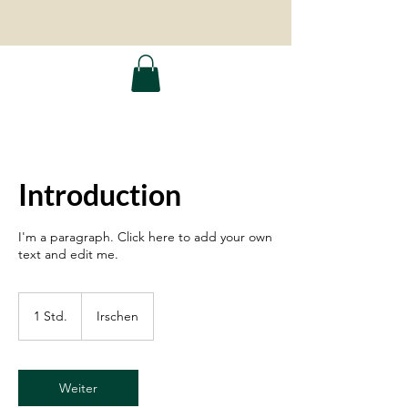
Introduction
I'm a paragraph. Click here to add your own
text and edit me.
1 Std.
1
Irschen
S
t
d
Weiter